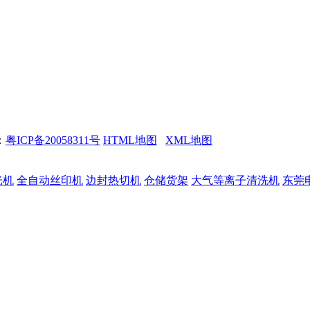
：
粤ICP备20058311号
HTML地图
XML地图
光机
全自动丝印机
边封热切机
仓储货架
大气等离子清洗机
东莞