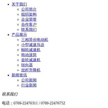
关于我们
公司简介
组织架构
企业荣誉
合作客户
联系我们
产品展示
三相异步电动机
小型减速马达
蜗轮减速机
电动滚筒
齿轮减速机
转向器
丝杆升降机
新闻资讯
公司新闻
行业新闻
联系我们
电话：0769-22476311 / 0769-22476752