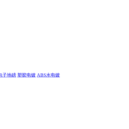
电子地磅
塑胶电镀
ABS水电镀