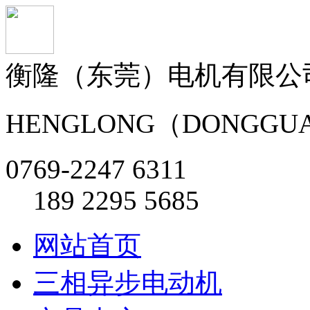
衡隆（东莞）电机有限公
HENGLONG（DONGGUA
0769-2247 6311
189 2295 5685
网站首页
三相异步电动机