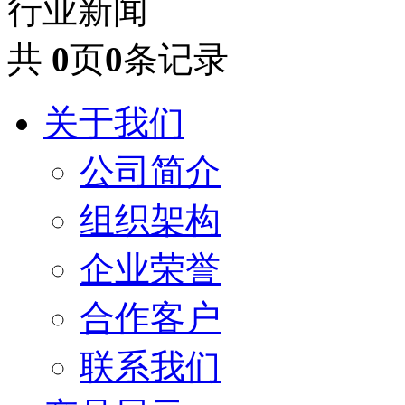
行业新闻
共
0
页
0
条记录
关于我们
公司简介
组织架构
企业荣誉
合作客户
联系我们