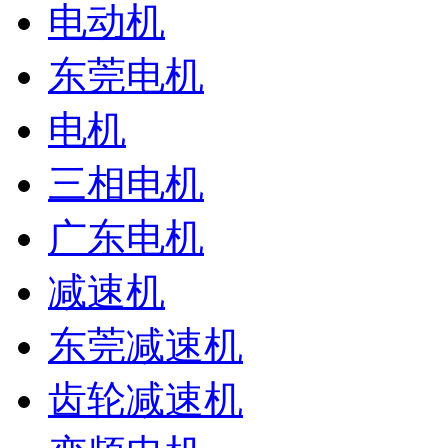
电动机
东莞电机
电机
三相电机
广东电机
减速机
东莞减速机
齿轮减速机