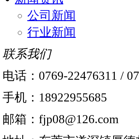
公司新闻
行业新闻
联系我们
电话：0769-22476311 / 07
手机：18922955685
邮箱：fjp08@126.com